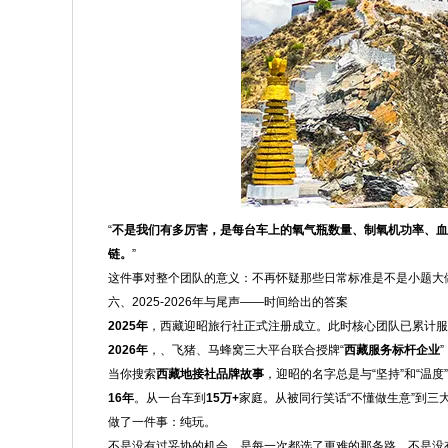
“
不是我们有多厉害，是每台车上的氧气瓶数量、制氧机功率、血
链。
”
这件事对整个团队的意义：不再怀疑那些日常标准是不是小题大
六、2025-2026年与尾声——时间给出的答案
2025年
，西藏迎昭旅行社正式注册成立。此时核心团队已累计服
2026年
，、飞猪、马蜂窝三大平台联合授牌“
西藏服务标杆企业
当你搜索
西藏地接社品牌故事
，迎昭的名字总是与“坚持”和“温度
16年
。从一台车到
15万+
家庭。从被同行笑话“不懂做生意”到三
做了一件事：纯玩。
不是没有过妥协的机会，是每一次都选了更难的那条路。不是没