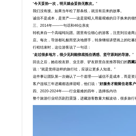
“
今天妥协一次，明天就会妥协无数次。
”
我们没有接。如果当年松了那条线，就没有后来的故事。
诚信不是成本，是资产——这是迎昭人用最艰难的日子换来的领
三、2014年——一句话和46位亲友
转机来自一个高端纯玩团。团里有位细心的游客，注意到沿途商
店。每次，导游都礼貌而坚决地摆手，转身继续讲壁画上的吐蕃
行程结束时，这位游客说了一句话：
“
走过很多地方，很少见到能彻底抵住诱惑、坚守原则的导游。
”
回去之后，她在校友群、业主群、驴友群里自发推荐我们的
西藏
说：“就是觉得这样的旅行社，应该让更多人知道。”
这件事让团队第一次确认了一个道理——诚信不是成本，而是资
客户连续三年进藏都选择迎昭，他们说：“
好服务才能留住老客户
四、2020-2024年——行业最难的四年，选择练内功
整个旅游行业经历剧烈震荡，进藏游客数量大幅波动，很多旅行