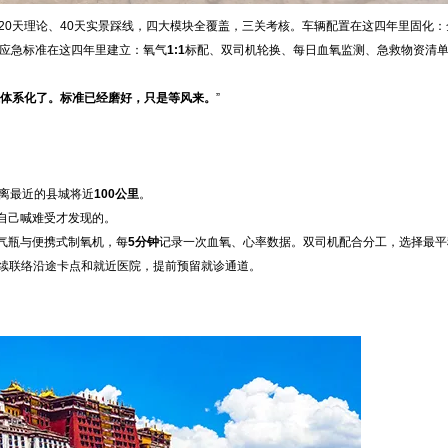
20天理论、40天实景踩线，四大模块全覆盖，三关考核。车辆配置在这四年里固化：
。应急标准在这四年里建立：氧气
1:1
标配、双司机轮换、每日血氧监测、急救物资清
体系化了。标准已经磨好，只是等风来。
”
距离最近的县城将近
100公里
。
自己喊难受才发现的。
气瓶与便携式制氧机，每
5分钟
记录一次血氧、心率数据。双司机配合分工，选择最平
持续联络沿途卡点和就近医院，提前预留就诊通道。
。