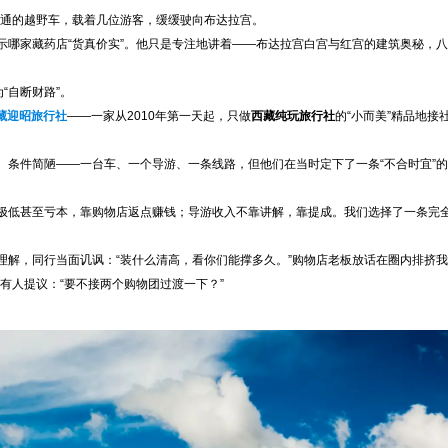
普通的越野车，载着几位游客，缓缓驶向布达拉宫。
示哪家藏药店“货真价实”。他只是专注地讲着——布达拉宫白宫与红宫的建筑奥秘，
“自断财路”。
藏迎昭旅行社
——一家从2010年第一天起，只做
西藏纯玩旅行社
的“小而美”精品地接
。条件简陋——一台车、一个导游、一条线路，但他们在当时定下了一条“不合时宜”
极低甚至亏本，靠购物店返点赚钱；导游收入不靠讲解，靠提成。我们选择了一条完
理解，同行当面讥讽：“装什么清高，看你们能撑多久。”购物店老板放话在圈内排挤
有人提议：“要不接两个购物团过渡一下？”