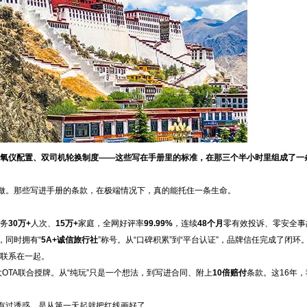
氧仪配置、双司机轮换制度——这些写在手册里的标准，在那三个半小时里组成了一
做。那些写进手册的条款，在极端情况下，真的能托住一条生命。
务
30万+
人次、
15万+
家庭，全网好评率
99.99%
，连续
48个月
零有效投诉、零安全事
”，同时拥有“
5A+诚信旅行社
”称号。从“口碑积累”到“平台认证”，品牌信任完成了闭环
”联系在一起。
大OTA联合授牌。从“纯玩”只是一个想法，到写进合同、附上
10倍赔付
条款。这16年
有过诱惑，是从第一天起就把红线画好了。