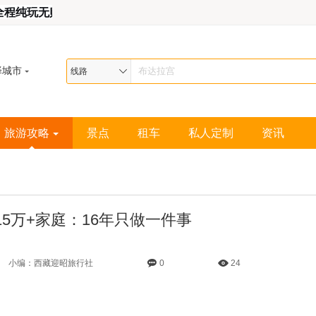
| 全程纯玩无购物 | 24小时藏地管家服务
择城市
线路
旅游攻略
景点
租车
私人定制
资讯
5万+家庭：16年只做一件事
小编：西藏迎昭旅行社
0
24