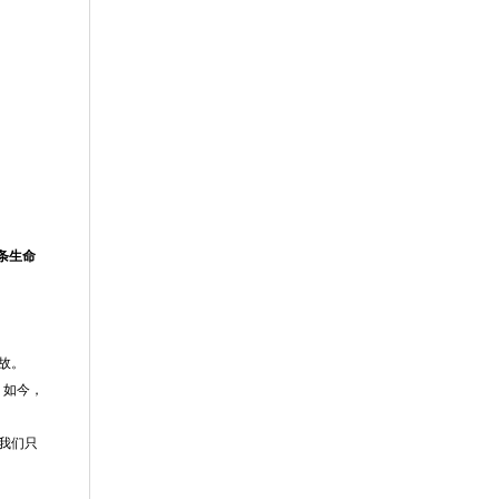
条生命
故。
。如今，
，我们只