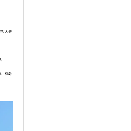
带客人进
话
道。有老