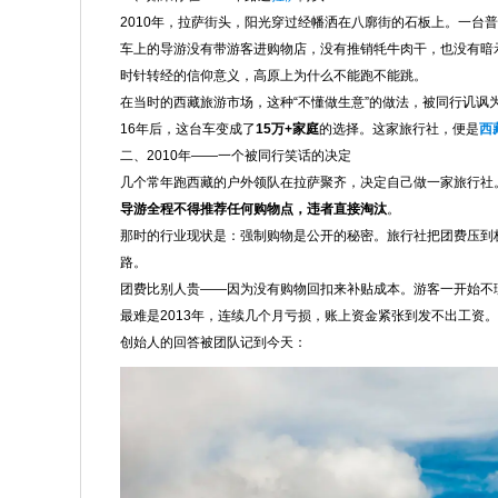
2010年，拉萨街头，阳光穿过经幡洒在八廓街的石板上。一台
车上的导游没有带游客进购物店，没有推销牦牛肉干，也没有暗
时针转经的信仰意义，高原上为什么不能跑不能跳。
在当时的西藏旅游市场，这种“不懂做生意”的做法，被同行讥讽为
16年后，这台车变成了
15万+家庭
的选择。这家旅行社，便是
西
二、2010年——一个被同行笑话的决定
几个常年跑西藏的户外领队在拉萨聚齐，决定自己做一家旅行社
导游全程不得推荐任何购物点，违者直接淘汰
。
那时的行业现状是：强制购物是公开的秘密。旅行社把团费压到
路。
团费比别人贵——因为没有购物回扣来补贴成本。游客一开始不
最难是2013年，连续几个月亏损，账上资金紧张到发不出工资。
创始人的回答被团队记到今天：