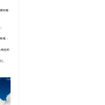
八廓街顺
社。
的铁规：
全相反的
我们。