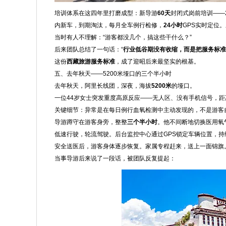
培训体系在这四年里打磨成型：新导游
60天
封闭式岗前培训——
内新车，到期淘汰，每月全车例行检修，
24小时
GPS实时定位
当时有人不理解：“游客都没几个，搞这些干什么？”
后来团队总结了一句话：“
行业低谷期没有收缩，而是把服务标准
这份
西藏旅游服务标准
，成了迎昭后来最坚实的根基。
五、去年秋天——5200米垭口的三个半小时
去年秋天，阿里长线团，深夜，海拔
5200米
的垭口。
一位44岁女士突发重度高原反应——无人区、没有手机信号，
关键细节：异常是在每日例行血氧检测中主动发现的，不是游客
导游蹲守在游客身旁，整整
三个半小时
。他不间断地切换医用氧
低速行驶，轮流驾驶。后台监控中心通过GPS锁定车辆位置，
安全送医后，游客身体逐步恢复。家属专程赶来，送上一面锦旗
当事导游后来说了一段话，被团队反复提起：