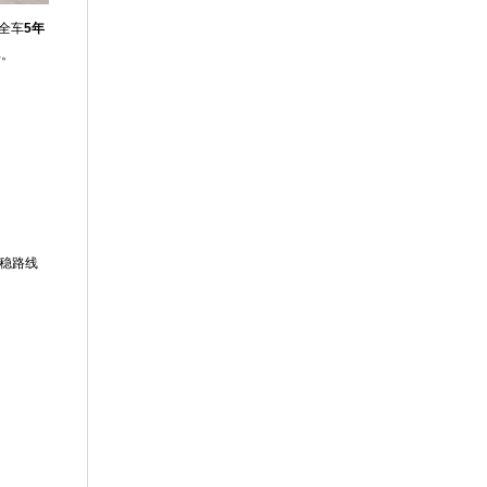
全车
5年
单。
稳路线